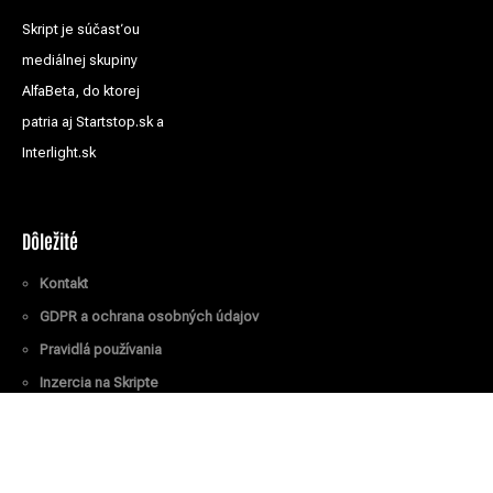
Skript je súčasťou
mediálnej skupiny
AlfaBeta, do ktorej
patria aj Startstop.sk a
Interlight.sk
Dôležité
Kontakt
GDPR a ochrana osobných údajov
Pravidlá používania
Inzercia na Skripte
Všetky práva vyhradené
© Skript.sk