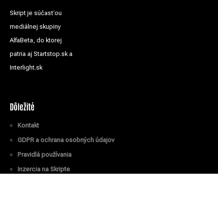
Skript je súčasťou
mediálnej skupiny
AlfaBeta, do ktorej
patria aj Startstop.sk a
Interlight.sk
Dôležité
Kontakt
GDPR a ochrana osobných údajov
Pravidlá používania
Inzercia na Skripte
Všetky práva vyhradené
© Skript.sk