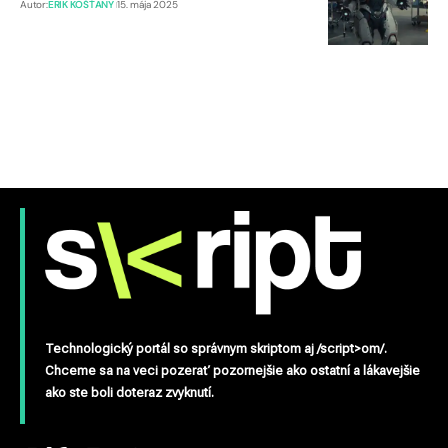
Autor:
ERIK KOŠŤANY
15. mája 2025
Technologický portál so správnym skriptom aj /script>om/.
Chceme sa na veci pozerať pozornejšie ako ostatní a lákavejšie
ako ste boli doteraz zvyknutí.