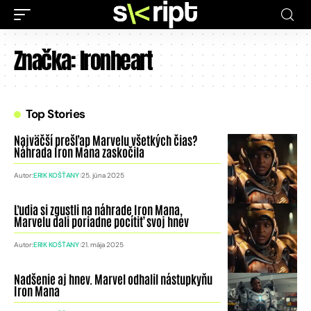
Značka:
Ironheart
Top Stories
Najväčší prešľap Marvelu všetkých čias?
Náhrada Iron Mana zaskočila
Autor:
ERIK KOŠŤANY
25. júna 2025
Ľudia si zgustli na náhrade Iron Mana,
Marvelu dali poriadne pocítiť svoj hnev
Autor:
ERIK KOŠŤANY
21. mája 2025
Nadšenie aj hnev. Marvel odhalil nástupkyňu
Iron Mana