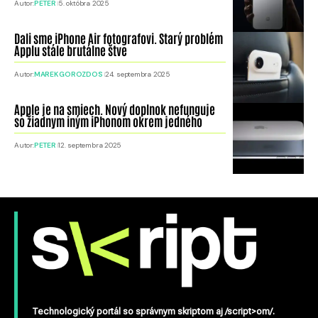
Autor:
PETER
5. októbra 2025
Dali sme iPhone Air fotografovi. Starý problém
Applu stále brutálne štve
Autor:
MAREK GOROZDOS
24. septembra 2025
Apple je na smiech. Nový doplnok nefunguje
so žiadnym iným iPhonom okrem jedného
Autor:
PETER
12. septembra 2025
Technologický portál so správnym skriptom aj /script>om/.