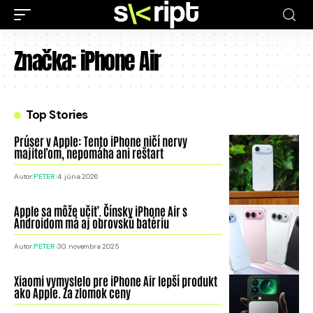
Značka:
iPhone Air
Top Stories
Prúser v Apple: Tento iPhone ničí nervy
majiteľom, nepomáha ani reštart
Autor:
PETER
4. júna 2026
Apple sa môže učiť. Čínsky iPhone Air s
Androidom má aj obrovskú batériu
Autor:
PETER
30. novembra 2025
Xiaomi vymyslelo pre iPhone Air lepší produkt
ako Apple. Za zlomok ceny