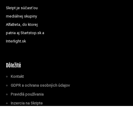
Skript je súčasťou
mediálnej skupiny
AlfaBeta, do ktorej
patria aj Startstop.sk a
Interlight.sk
Dôležité
Kontakt
GDPR a ochrana osobných údajov
Pravidlá používania
Inzercia na Skripte
Všetky práva vyhradené
© Skript.sk