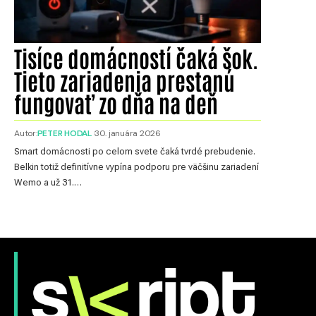
Tisíce domácností čaká šok.
Tieto zariadenia prestanú
fungovať zo dňa na deň
Autor:
PETER HODAL
30. januára 2026
Smart domácnosti po celom svete čaká tvrdé prebudenie.
Belkin totiž definitívne vypína podporu pre väčšinu zariadení
Wemo a už 31.…