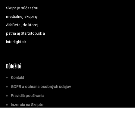
Skript je súčasťou
mediálnej skupiny
AlfaBeta, do ktorej
patria aj Startstop.sk a
Interlight.sk
Dôležité
Kontakt
GDPR a ochrana osobných údajov
Pravidlá používania
Inzercia na Skripte
Všetky práva vyhradené
© Skript.sk