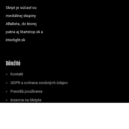
Skript je súčasťou
mediálnej skupiny
AlfaBeta, do ktorej
patria aj Startstop.sk a
Interlight.sk
Dôležité
Kontakt
GDPR a ochrana osobných údajov
Pravidlá používania
Inzercia na Skripte
Všetky práva vyhradené
© Skript.sk