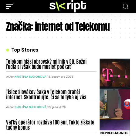
Značka:
internet od Telekomu
Top Stories
Telekom hlási obrovský míľnik v 5G. Bežní
ľudia si však budú musieť počkať
Autor:
KRISTÍNA SUDOROVÁ
18. decembra 2025
Tisíce Slovákov čaká v Telekom drahší
internet. Skontrolujte, či sa to týka aj vás
Autor:
KRISTÍNA SUDOROVÁ
29. júla 2025
Veľký operátor rozdáva 100 eur. Takto získate
tučný bonus