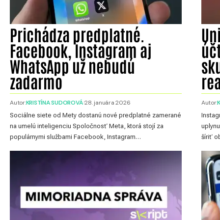
Prichádza predplatné.
Uni
Facebook, Instagram aj
účt
WhatsApp už nebudú
sk
zadarmo
re
Autor:
KRISTÍNA SUDOROVÁ
28. januára 2026
Autor:
Sociálne siete od Mety dostanú nové predplatné zamerané
Instag
na umelú inteligenciu Spoločnosť Meta, ktorá stojí za
uplynu
populárnymi službami Facebook, Instagram…
šíriť 