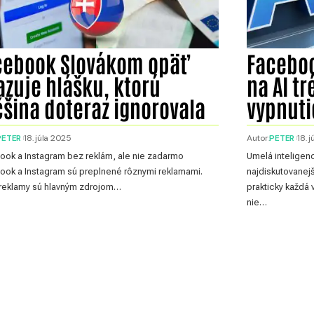
cebook Slovákom opäť
Faceboo
azuje hlášku, ktorú
na AI t
čšina doteraz ignorovala
vypnuti
PETER
18. júla 2025
Autor:
PETER
18. 
ok a Instagram bez reklám, ale nie zadarmo
Umelá inteligen
ok a Instagram sú preplnené rôznymi reklamami.
najdiskutovanej
 reklamy sú hlavným zdrojom…
prakticky každá
nie…