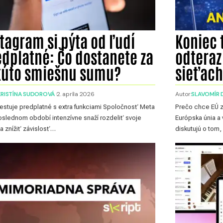
tagram si pýta od ľudí
Koniec t
edplatné: Čo dostanete za
odteraz
kúto smiešnu sumu?
sieťach
KRISTÍNA SUDOROVÁ
2. apríla 2026
Autor:
SLAVOMÍR 
estuje predplatné s extra funkciami Spoločnosť Meta
Prečo chce EÚ z
oslednom období intenzívne snaží rozdeliť svoje
Európska únia a 
 a znížiť závislosť…
diskutujú o tom