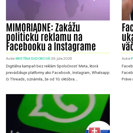
MIMORIADNE: Zakážu
Fa
politickú reklamu na
uk
Facebooku a Instagrame
vä
Autor:
KRISTÍNA SUDOROVÁ
26. júla 2025
Autor:
Digitálna kampaň bez reklám Spoločnosť Meta, ktorá
Facebo
prevádzkuje platformy ako Facebook, Instagram, Whatsapp
Facebo
či Threads, oznámila, že od 10. októbra…
Práve