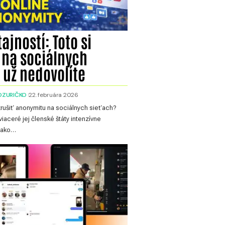
ajností: Toto si
 na sociálnych
 už nedovolíte
DZURIČKO
22. februára 2026
rušiť anonymitu na sociálnych sieťach?
viaceré jej členské štáty intenzívne
, ako…