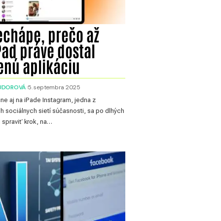
echápe, prečo až
iPad práve dostal
nú aplikáciu
SUDOROVÁ
5. septembra 2025
ne aj na iPade Instagram, jedna z
h sociálnych sietí súčasnosti, sa po dlhých
 spraviť krok, na…