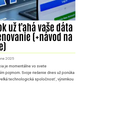
k už ťahá vaše dáta
rénovanie (+návod na
e)
júna 2025
cia je momentálne vo svete
ším pojmom. Svoje riešenie dnes už ponúka
 veľká technologická spoločnosť, výnimkou