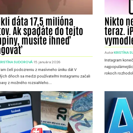
kli dáta 17,5 milióna
Nikto n
ov. Ak spadáte do tejto
teraz. 
upiny, musíte ihneď
vymodle
agovať
Autor:
KRISTÍNA 
Instagram koneč
KRISTÍNA SUDOROVÁ
15. januára 2026
najpopulárnejšíc
ram čelí podozreniu z masívneho úniku dát V
rokoch rozhodol
lých dňoch sa medzi používateľmi Instagramu začali
obavy z možného rozsiahleho…