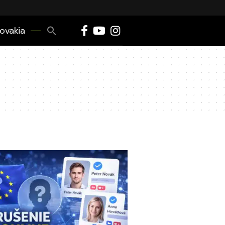
Search
lovakia
for:
Search Button