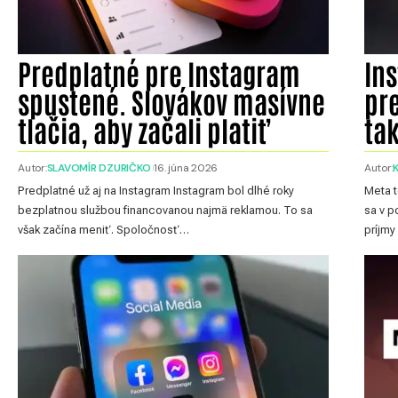
Predplatné pre Instagram
Ins
spustené. Slovákov masívne
pr
tlačia, aby začali platiť
ta
Autor:
SLAVOMÍR DZURIČKO
16. júna 2026
Autor:
Predplatné už aj na Instagram Instagram bol dlhé roky
Meta t
bezplatnou službou financovanou najmä reklamou. To sa
sa v p
však začína meniť. Spoločnosť…
príjmy