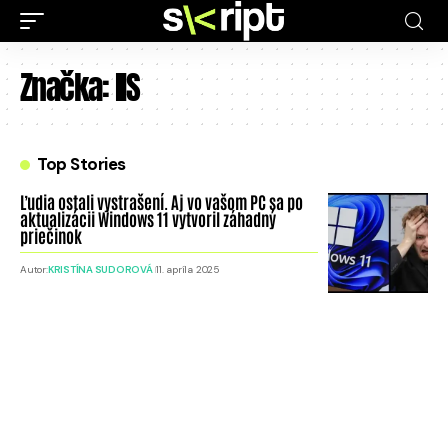
Značka:
IIS
Top Stories
Ľudia ostali vystrašení. Aj vo vašom PC sa po
aktualizácii Windows 11 vytvoril záhadný
priečinok
Autor:
KRISTÍNA SUDOROVÁ
11. apríla 2025