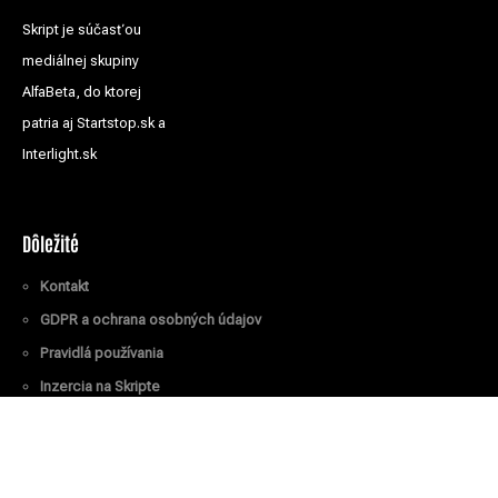
Skript je súčasťou
mediálnej skupiny
AlfaBeta, do ktorej
patria aj Startstop.sk a
Interlight.sk
Dôležité
Kontakt
GDPR a ochrana osobných údajov
Pravidlá používania
Inzercia na Skripte
Všetky práva vyhradené
© Skript.sk