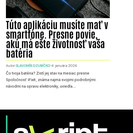
Túto aplikáciu musíte mať v
smartfóne. Presne povie,
akú má ešte životnosť vaša
batéria
Autor:
SLAVOMÍR DZURIČKO
4. januára 2026
Čo tvoja batéria? Zistí jej stav na mesiac presne
Spoločnosť iFixit, známa najmä svojimi podrobnými
návodmi na opravu elektroniky, uviedla…