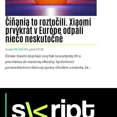
Číňania to roztočili. Xiaomi
prvýkrát v Európe odpáli
niečo neskutočné
Autor:
PETER
30. júna 2026
Čínske Xiaomi stupňuje svoj tlak na európsky trh a
prechádza do masívnej ofenzívy. Spoločnosť
prostredníctvom tlačovej správy oficiálne oznámila, že…