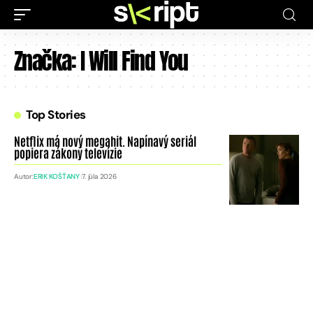
Značka:
I Will Find You
Top Stories
Netflix má nový megahit. Napínavý seriál
popiera zákony televízie
Autor:
ERIK KOŠŤANY
7. júla 2026