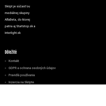
Skript je súčasťou
mediálnej skupiny
AlfaBeta, do ktorej
patria aj Startstop.sk a
Interlight.sk
Dôležité
Kontakt
GDPR a ochrana osobných údajov
Pravidlá používania
Inzercia na Skripte
Všetky práva vyhradené
© Skript.sk