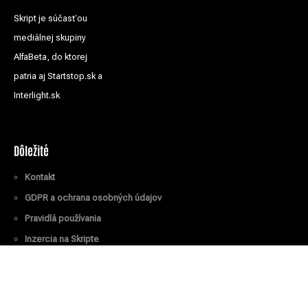
Skript je súčasťou
mediálnej skupiny
AlfaBeta, do ktorej
patria aj Startstop.sk a
Interlight.sk
Dôležité
Kontakt
GDPR a ochrana osobných údajov
Pravidlá používania
Inzercia na Skripte
Všetky práva vyhradené
© Skript.sk