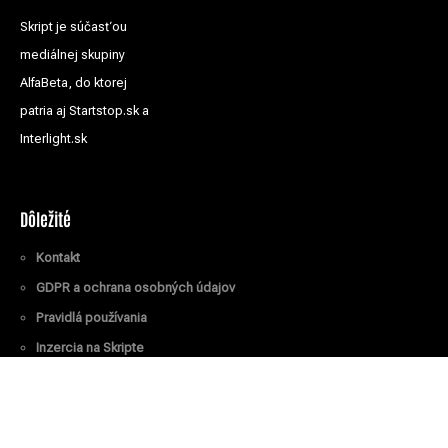
Skript je súčasťou
mediálnej skupiny
AlfaBeta, do ktorej
patria aj Startstop.sk a
Interlight.sk
Dôležité
Kontakt
GDPR a ochrana osobných údajov
Pravidlá používania
Inzercia na Skripte
Všetky práva vyhradené
© Skript.sk