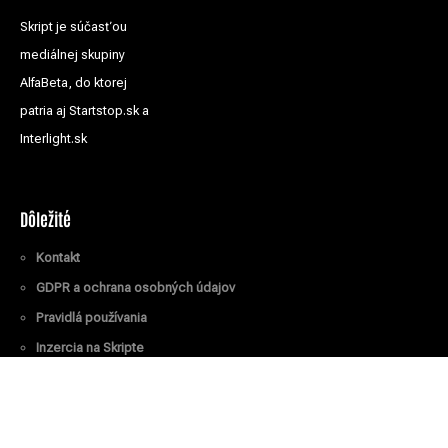
Skript je súčasťou
mediálnej skupiny
AlfaBeta, do ktorej
patria aj Startstop.sk a
Interlight.sk
Dôležité
Kontakt
GDPR a ochrana osobných údajov
Pravidlá používania
Inzercia na Skripte
Všetky práva vyhradené
© Skript.sk