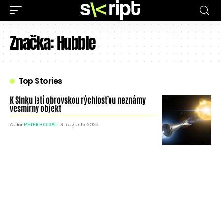
Značka:
Hubble
Top Stories
K Slnku letí obrovskou rýchlosťou neznámy
vesmírny objekt
Autor:
PETER HODAL
13. augusta 2025