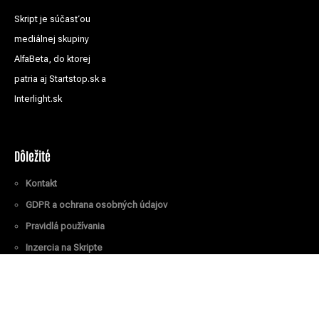
Skript je súčasťou
mediálnej skupiny
AlfaBeta, do ktorej
patria aj Startstop.sk a
Interlight.sk
Dôležité
Kontakt
GDPR a ochrana osobných údajov
Pravidlá používania
Inzercia na Skripte
Všetky práva vyhradené
© Skript.sk