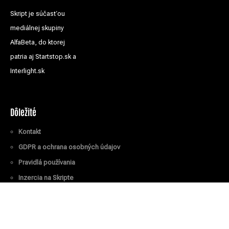
Skript je súčasťou
mediálnej skupiny
AlfaBeta, do ktorej
patria aj Startstop.sk a
Interlight.sk
Dôležité
Kontakt
GDPR a ochrana osobných údajov
Pravidlá používania
Inzercia na Skripte
Všetky práva vyhradené
© Skript.sk