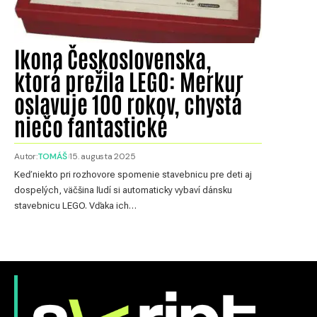
Ikona Československa,
ktorá prežila LEGO: Merkur
oslavuje 100 rokov, chystá
niečo fantastické
Autor:
TOMÁŠ
15. augusta 2025
Keď niekto pri rozhovore spomenie stavebnicu pre deti aj
dospelých, väčšina ľudí si automaticky vybaví dánsku
stavebnicu LEGO. Vďaka ich…