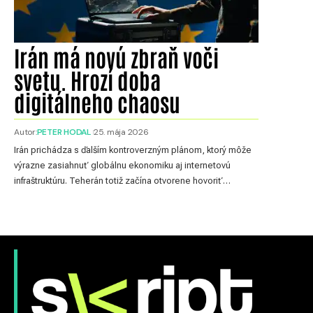
Irán má novú zbraň voči
svetu. Hrozí doba
digitálneho chaosu
Autor:
PETER HODAL
25. mája 2026
Irán prichádza s ďalším kontroverzným plánom, ktorý môže
výrazne zasiahnuť globálnu ekonomiku aj internetovú
infraštruktúru. Teherán totiž začína otvorene hovoriť…