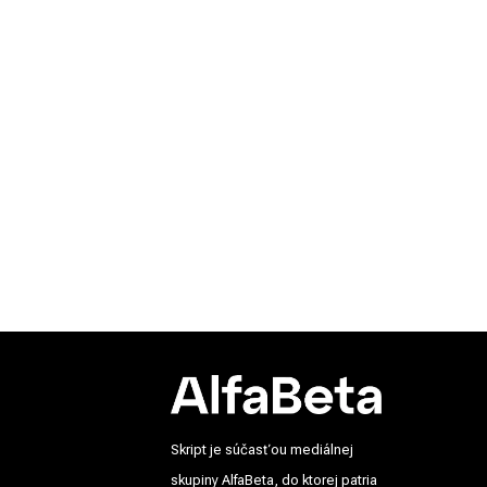
Skript je súčasťou mediálnej
skupiny AlfaBeta, do ktorej patria