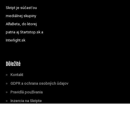
Skript je súčasťou
mediálnej skupiny
AlfaBeta, do ktorej
patria aj Startstop.sk a
Interlight.sk
Dôležité
Kontakt
GDPR a ochrana osobných údajov
Pravidlá používania
Inzercia na Skripte
Všetky práva vyhradené
© Skript.sk