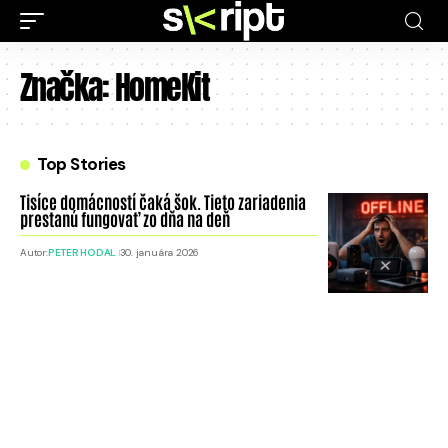
Značka:
HomeKit
Top Stories
Tisíce domácností čaká šok. Tieto zariadenia
prestanú fungovať zo dňa na deň
Autor:
PETER HODAL
30. januára 2026