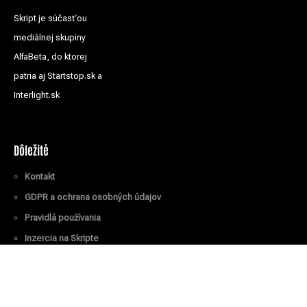
Skript je súčasťou
mediálnej skupiny
AlfaBeta, do ktorej
patria aj Startstop.sk a
Interlight.sk
Dôležité
Kontakt
GDPR a ochrana osobných údajov
Pravidlá používania
Inzercia na Skripte
Všetky práva vyhradené
© Skript.sk