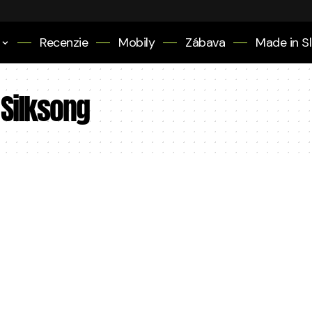
Recenzie
Mobily
Zábava
Made in S
 Silksong