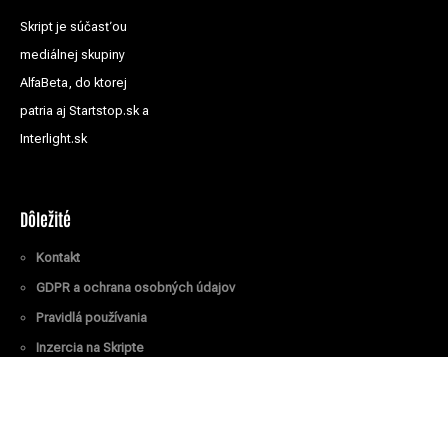
Skript je súčasťou
mediálnej skupiny
AlfaBeta, do ktorej
patria aj Startstop.sk a
Interlight.sk
Dôležité
Kontakt
GDPR a ochrana osobných údajov
Pravidlá používania
Inzercia na Skripte
Všetky práva vyhradené
© Skript.sk