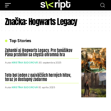
Značka:
Hogwarts Legacy
Top Stories
Zahanbí aj Hogwarts Legacy. Pre fanúšikov
Pána prsteňov sa chystá ohromná hra
Autor:
KRISTÍNA SUDOROVÁ
30. septembra 2025
Toto bol jeden z najväčších herných hitov,
teraz je dostupný zadarmo
Autor:
KRISTÍNA SUDOROVÁ
10. apríla 2025