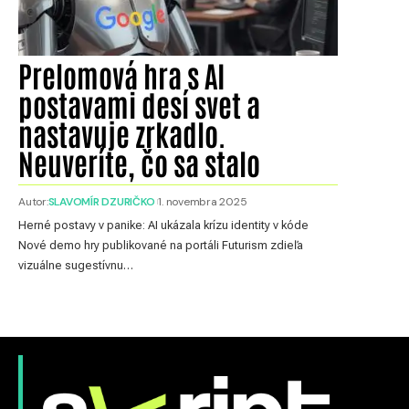
Prelomová hra s AI
postavami desí svet a
nastavuje zrkadlo.
Neuveríte, čo sa stalo
Autor:
SLAVOMÍR DZURIČKO
1. novembra 2025
Herné postavy v panike: AI ukázala krízu identity v kóde
Nové demo hry publikované na portáli Futurism zdieľa
vizuálne sugestívnu…