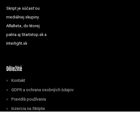
Skript je súčasťou
mediálnej skupiny
AlfaBeta, do ktorej
patria aj Startstop.sk a
Interlight.sk
Dôležité
Kontakt
GDPR a ochrana osobných údajov
Pravidlá používania
Inzercia na Skripte
Všetky práva vyhradené
© Skript.sk