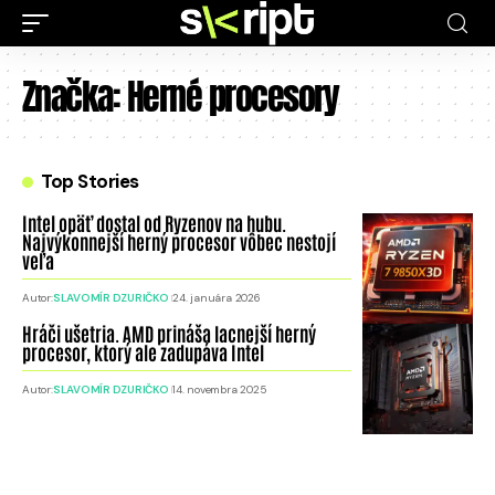
Značka:
Herné procesory
Top Stories
Intel opäť dostal od Ryzenov na hubu.
Najvýkonnejší herný procesor vôbec nestojí
veľa
Autor:
SLAVOMÍR DZURIČKO
24. januára 2026
Hráči ušetria. AMD prináša lacnejší herný
procesor, ktorý ale zadupáva Intel
Autor:
SLAVOMÍR DZURIČKO
14. novembra 2025