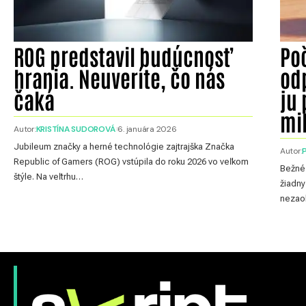
ROG predstavil budúcnosť
Po
hrania. Neuveríte, čo nás
od
čaká
ju 
mi
Autor:
KRISTÍNA SUDOROVÁ
6. januára 2026
Jubileum značky a herné technológie zajtrajška Značka
Autor:
Republic of Gamers (ROG) vstúpila do roku 2026 vo veľkom
Bežné 
štýle. Na veľtrhu…
žiadny
nezao