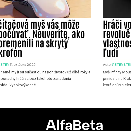
čítačová myš vás môže
Hráči vo
počúvať. Neuveríte, ako
revolu
premenili na skrytý
vlastno
krofón
ľudí
PETER
11. októbra 2025
Autor:
PETER STE
herné myši sú súčasťou našich životov už dlhé roky a
Myš Infinity Mo
 poriadny hráč sa bez takéhoto zariadenia
priniesla na Kic
bíde. Vysokovýkonné…
ktorá ohúri niel