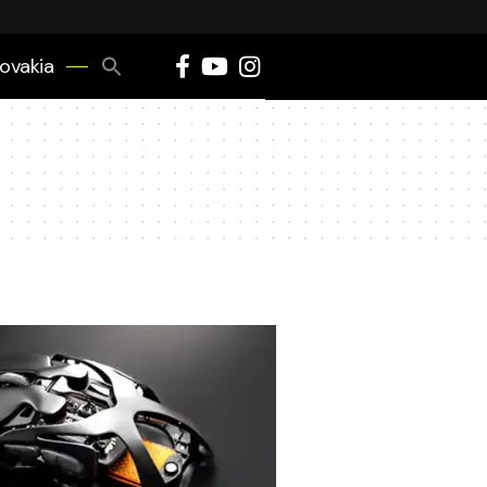
Search
lovakia
for:
Search Button