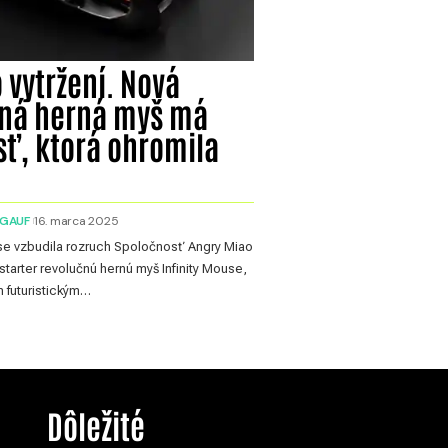
 vytržení. Nová
čná herná myš má
sť, ktorá ohromila
IGAUF
16. marca 2025
use vzbudila rozruch Spoločnosť Angry Miao
kstarter revolučnú hernú myš Infinity Mouse,
en futuristickým…
Dôležité