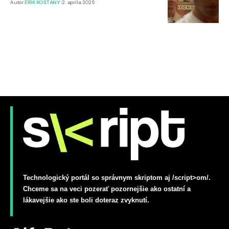
Autor:
ERIK KOŠŤANY
2. apríla 2025
Technologický portál so správnym skriptom aj /script>om/.
Chceme sa na veci pozerať pozornejšie ako ostatní a
lákavejšie ako ste boli doteraz zvyknutí.