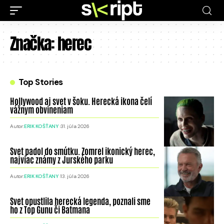
Značka:
herec
Top Stories
Hollywood aj svet v šoku. Herecká ikona čelí
vážnym obvineniam
Autor:
ERIK KOŠŤANY
31. júla 2026
Svet padol do smútku. Zomrel ikonický herec,
najviac známy z Jurského parku
Autor:
ERIK KOŠŤANY
13. júla 2026
Svet opustlila herecká legenda, poznali sme
ho z Top Gunu či Batmana