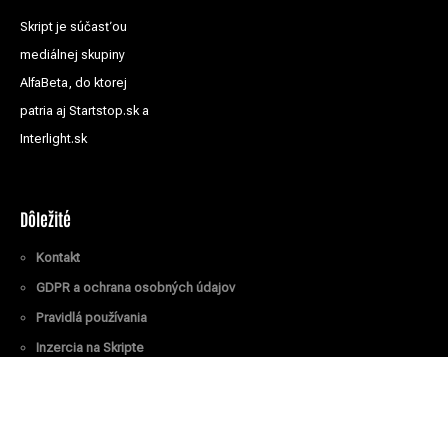
Skript je súčasťou
mediálnej skupiny
AlfaBeta, do ktorej
patria aj Startstop.sk a
Interlight.sk
Dôležité
Kontakt
GDPR a ochrana osobných údajov
Pravidlá používania
Inzercia na Skripte
Všetky práva vyhradené
© Skript.sk