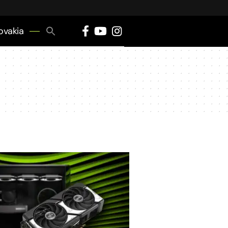
Search
ovakia
for:
Search Button