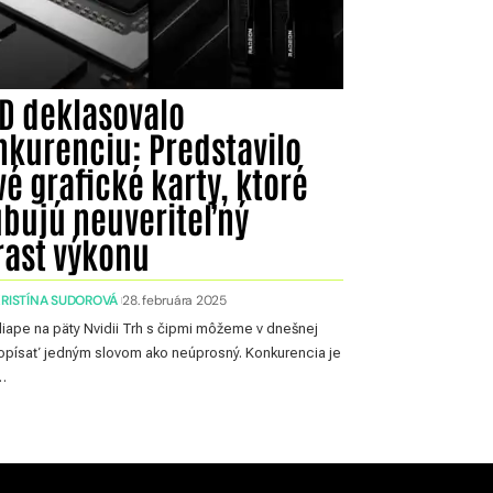
D deklasovalo
nkurenciu: Predstavilo
é grafické karty, ktoré
ubujú neuveriteľný
rast výkonu
KRISTÍNA SUDOROVÁ
28. februára 2025
iape na päty Nvidii Trh s čipmi môžeme v dnešnej
písať jedným slovom ako neúprosný. Konkurencia je
…