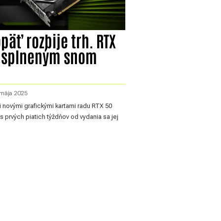
päť rozbije trh. RTX
e splneným snom
 mája 2025
i novými grafickými kartami radu RTX 50
as prvých piatich týždňov od vydania sa jej