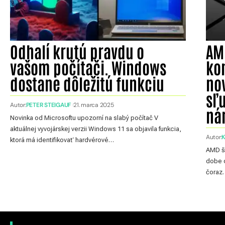
Odhalí krutú pravdu o
AM
vašom počítači. Windows
ko
dostane dôležitú funkciu
nov
sľ
Autor:
PETER STEIGAUF
21. marca 2025
ná
Novinka od Microsoftu upozorní na slabý počítač V
aktuálnej vyvojárskej verzii Windows 11 sa objavila funkcia,
Autor:
ktorá má identifikovať hardvérové…
AMD šl
dobe o
čoraz