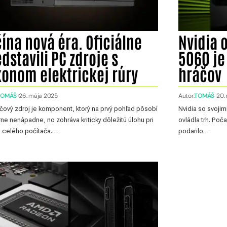
ína nová éra. Oficiálne
Nvidia o
dstavili PC zdroje s
5060 j
konom elektrickej rúry
hráčov
TOMÁŠ
26. mája 2025
Autor:
TOMÁŠ
20.
čový zdroj je komponent, ktorý na prvý pohľad pôsobí
Nvidia so svojim
e nenápadne, no zohráva kriticky dôležitú úlohu pri
ovládla trh. Poč
 celého počítača.…
podarilo…