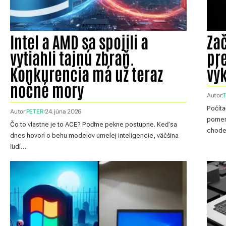
Intel a AMD sa spojili a
Zač
vytiahli tajnú zbraň.
pre
Konkurencia má už teraz
vý
nočné mory
Autor:
Počíta
Autor:
PETER
24. júna 2026
pomern
Čo to vlastne je to ACE? Poďme pekne postupne. Keď sa
chode
dnes hovorí o behu modelov umelej inteligencie, väčšina
ľudí…