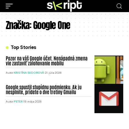
Značka:
Google One
Top Stories
Pozor na váš Google účet. Nenápadná zmena
vie zastaviť zálohovanie mobilu
Autor:
KRISTÍNA SUDOROVÁ
21. júla 2026
Google spustil stupídnu podmienku. Ak ju
nesplníte, prídete o dve tretiny Gmailu
Autor:
PETER
19. mája 2026