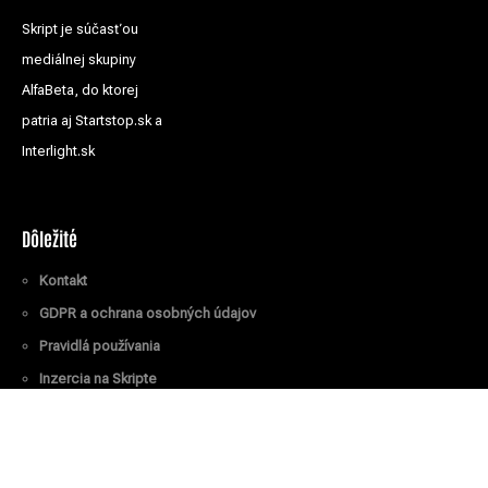
Skript je súčasťou
mediálnej skupiny
AlfaBeta, do ktorej
patria aj Startstop.sk a
Interlight.sk
Dôležité
Kontakt
GDPR a ochrana osobných údajov
Pravidlá používania
Inzercia na Skripte
Všetky práva vyhradené
© Skript.sk