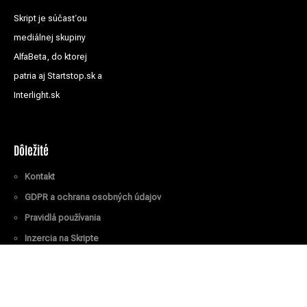
Skript je súčasťou
mediálnej skupiny
AlfaBeta, do ktorej
patria aj Startstop.sk a
Interlight.sk
Dôležité
Kontakt
GDPR a ochrana osobných údajov
Pravidlá používania
Inzercia na Skripte
Všetky práva vyhradené
© Skript.sk