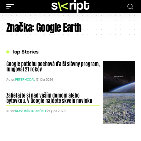
Značka:
Google Earth
Top Stories
Google potichu pochová ďalší slávny program,
fungoval 21 rokov
Autor:
PETER HODAL
13. júla 2026
Zalietajte si nad vaším domom alebo
bytovkou. V Google nájdete skvelú novinku
Autor:
SLAVOMÍR DZURIČKO
21. júna 2026