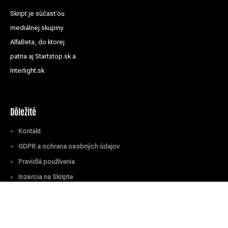
Skript je súčasťou
mediálnej skupiny
AlfaBeta, do ktorej
patria aj Startstop.sk a
Interlight.sk
Dôležité
Kontakt
GDPR a ochrana osobných údajov
Pravidlá používania
Inzercia na Skripte
Všetky práva vyhradené
© Skript.sk