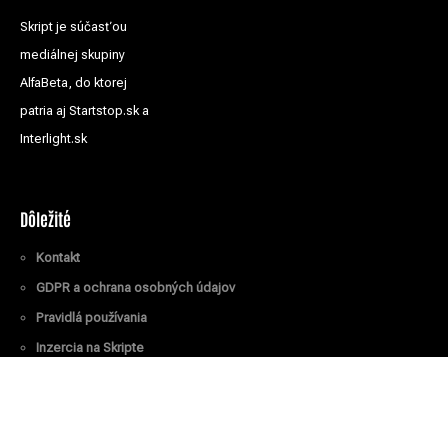
Skript je súčasťou
mediálnej skupiny
AlfaBeta, do ktorej
patria aj Startstop.sk a
Interlight.sk
Dôležité
Kontakt
GDPR a ochrana osobných údajov
Pravidlá používania
Inzercia na Skripte
Všetky práva vyhradené
© Skript.sk