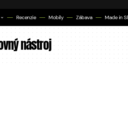
Recenzie
Mobily
Zábava
Made in S
covný nástroj