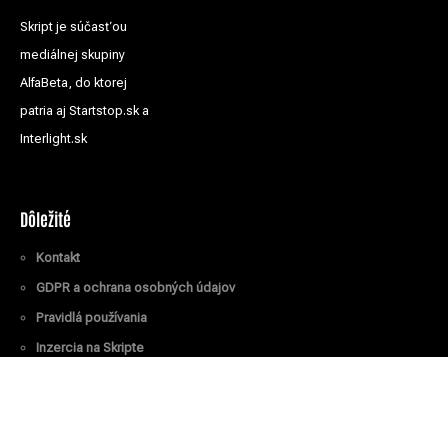
Skript je súčasťou
mediálnej skupiny
AlfaBeta, do ktorej
patria aj Startstop.sk a
Interlight.sk
Dôležité
Kontakt
GDPR a ochrana osobných údajov
Pravidlá používania
Inzercia na Skripte
Všetky práva vyhradené
© Skript.sk