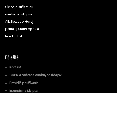
Skript je súčasťou
mediálnej skupiny
AlfaBeta, do ktorej
patria aj Startstop.sk a
Interlight.sk
Dôležité
Kontakt
GDPR a ochrana osobných údajov
Pravidlá používania
Inzercia na Skripte
Všetky práva vyhradené
© Skript.sk