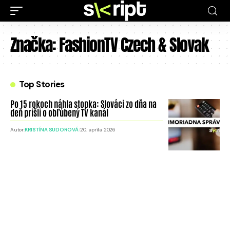
Značka:
FashionTV Czech & Slovak
Top Stories
Po 15 rokoch náhla stopka: Slováci zo dňa na
deň prišli o obľúbený TV kanál
Autor:
KRISTÍNA SUDOROVÁ
20. apríla 2026