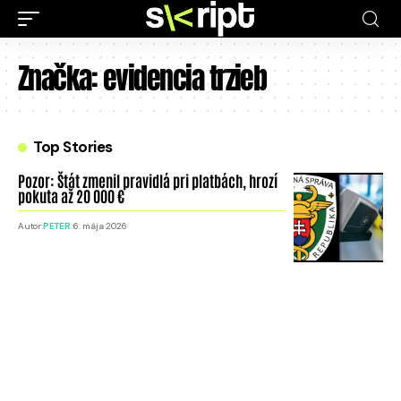
Značka:
evidencia trzieb
Top Stories
Pozor: Štát zmenil pravidlá pri platbách, hrozí
pokuta až 20 000 €
Autor:
PETER
6. mája 2026