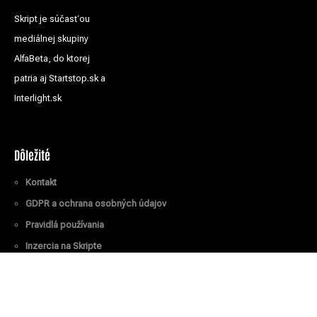
Skript je súčasťou
mediálnej skupiny
AlfaBeta, do ktorej
patria aj Startstop.sk a
Interlight.sk
Dôležité
Kontakt
GDPR a ochrana osobných údajov
Pravidlá používania
Inzercia na Skripte
Všetky práva vyhradené
© Skript.sk