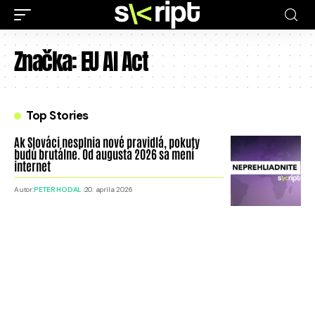
Značka:
EU AI Act
Top Stories
Ak Slováci nesplnia nové pravidlá, pokuty
budú brutálne. Od augusta 2026 sa mení
internet
Autor:
PETER HODAL
20. apríla 2026