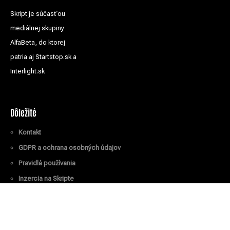
Skript je súčasťou
mediálnej skupiny
AlfaBeta, do ktorej
patria aj Startstop.sk a
Interlight.sk
Dôležité
Kontakt
GDPR a ochrana osobných údajov
Pravidlá používania
Inzercia na Skripte
Všetky práva vyhradené
© Skript.sk