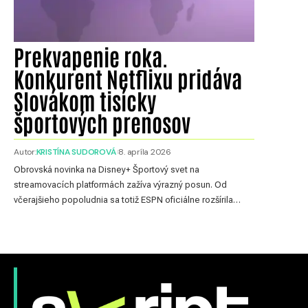
Prekvapenie roka.
Konkurent Netflixu pridáva
Slovákom tisícky
športových prenosov
Autor:
KRISTÍNA SUDOROVÁ
8. apríla 2026
Obrovská novinka na Disney+ Športový svet na
streamovacích platformách zažíva výrazný posun. Od
včerajšieho popoludnia sa totiž ESPN oficiálne rozšírila…