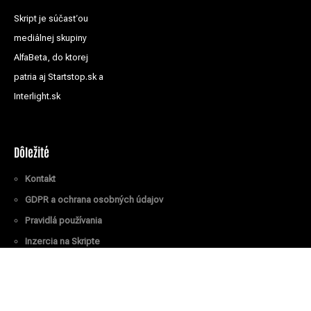
Skript je súčasťou
mediálnej skupiny
AlfaBeta, do ktorej
patria aj Startstop.sk a
Interlight.sk
Dôležité
Kontakt
GDPR a ochrana osobných údajov
Pravidlá používania
Inzercia na Skripte
Všetky práva vyhradené
© Skript.sk