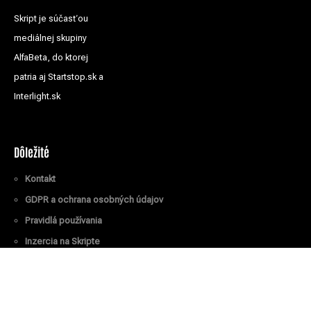
Skript je súčasťou
mediálnej skupiny
AlfaBeta, do ktorej
patria aj Startstop.sk a
Interlight.sk
Dôležité
Kontakt
GDPR a ochrana osobných údajov
Pravidlá používania
Inzercia na Skripte
Všetky práva vyhradené
© Skript.sk