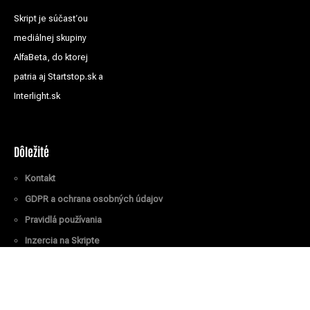
Skript je súčasťou
mediálnej skupiny
AlfaBeta, do ktorej
patria aj Startstop.sk a
Interlight.sk
Dôležité
Kontakt
GDPR a ochrana osobných údajov
Pravidlá používania
Inzercia na Skripte
Všetky práva vyhradené
© Skript.sk