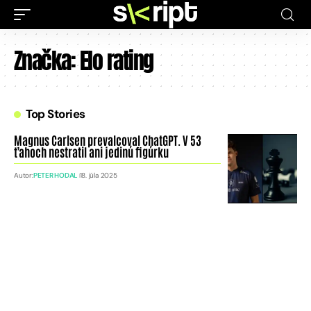
Značka:
Elo rating
Top Stories
Magnus Carlsen prevalcoval ChatGPT. V 53
ťahoch nestratil ani jedinú figúrku
Autor:
PETER HODAL
18. júla 2025