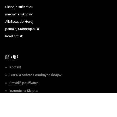
Skript je súčasťou
mediálnej skupiny
AlfaBeta, do ktorej
patria aj Startstop.sk a
Interlight.sk
Dôležité
Kontakt
GDPR a ochrana osobných údajov
Pravidlá používania
Inzercia na Skripte
Všetky práva vyhradené
© Skript.sk