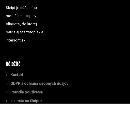
Skript je súčasťou
mediálnej skupiny
AlfaBeta, do ktorej
patria aj Startstop.sk a
Interlight.sk
Dôležité
Kontakt
GDPR a ochrana osobných údajov
Pravidlá používania
Inzercia na Skripte
Všetky práva vyhradené
© Skript.sk