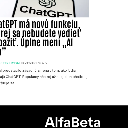
atGPT má novú funkciu,
orej sa nebudete vedieť
bažiť. Úplne mení „AI
u”
PETER HODAL
9. októbra 2025
 predstavilo zásadnú zmenu v tom, ako ľudia
ajú ChatGPT. Populárny nástroj už nie je len chatbot,
zširuje sa…