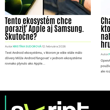
Tento ekosystém chce
Ch
poraziť Apple aj Samsung.
kt
Skutočne?
na
hr
Autor:
KRISTÍNA SUDOROVÁ
12. februára 2026
Test Android ekosystému, v ktorom je ešte stále málo
Autor:
dôvery Môže Android fungovať v jednom ekosystéme
OpenAI
rovnako plynulo ako Apple…
použív
ale ro