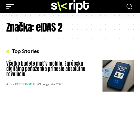
Značka:
eIDAS 2
Top Stories
Všetko budete mať v mobile. Európska
digitálna peňaženka prinesie absolútnu
revolúciu
Autor:
PETER HODAL
23. augusta 2025