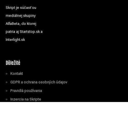
Skript je súčasťou
mediálnej skupiny
AlfaBeta, do ktorej
patria aj Startstop.sk a
Interlight.sk
Dôležité
Kontakt
GDPR a ochrana osobných údajov
Pravidlá používania
Inzercia na Skripte
Všetky práva vyhradené
© Skript.sk