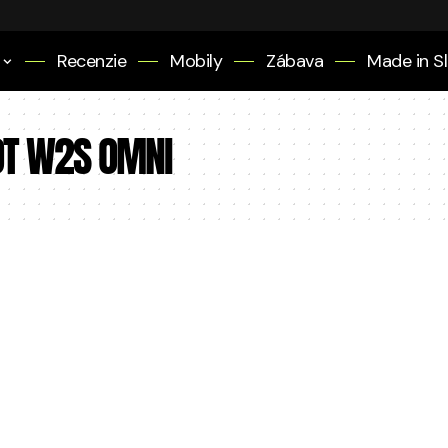
Recenzie
Mobily
Zábava
Made in S
OT W2S OMNI