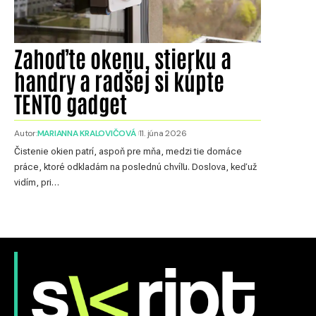
Zahoďte okenu, stierku a
handry a radšej si kúpte
TENTO gadget
Autor:
MARIANNA KRALOVIČOVÁ
11. júna 2026
Čistenie okien patrí, aspoň pre mňa, medzi tie domáce
práce, ktoré odkladám na poslednú chvíľu. Doslova, keď už
vidím, pri…